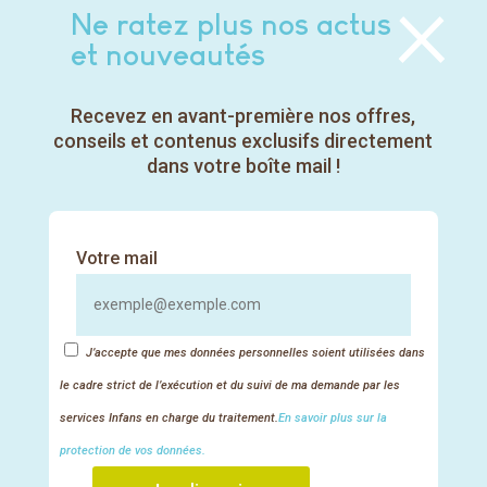
×
Ne ratez plus nos actus
et nouveautés
Nos liens utiles
Recevez en avant-première nos offres,
Mentions légales et protection des données
conseils et contenus exclusifs directement
dans votre boîte mail !
CGV formations
CGV VAE
Règlement intérieur
Votre mail
Nous rejoindre
Nos formateurs
FAQ
J’accepte que mes données personnelles soient utilisées dans
le cadre strict de l’exécution et du suivi de ma demande par les
Nous contacter
services Infans en charge du traitement.
En savoir plus sur la
0800 730 132

protection de vos données.
Numéro vert gratuit