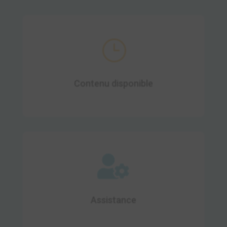
}
14 h de contenu disponible
Contenu disponible

Obtenez une assistance technique et
pédagogique durant toute votre
formation.
Assistance