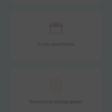

24H/24 et 7j/7.
Accès plateforme
i
Profitez d'un accès illimité aux ressources
pédagogiques.
Ressources pédagogiques