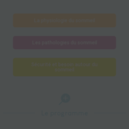
La physiologie du sommeil
Les pathologies du sommeil
Sécurité et besoin autour du
sommeil

Le programme