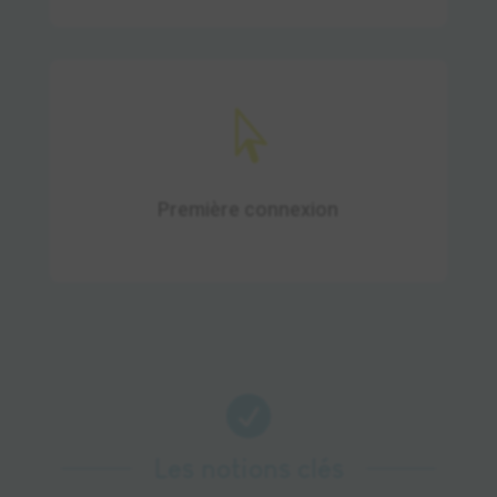

Laissez-vous guider par nos assistants
formation lors de votre première
connexion.
Première connexion

Les notions clés