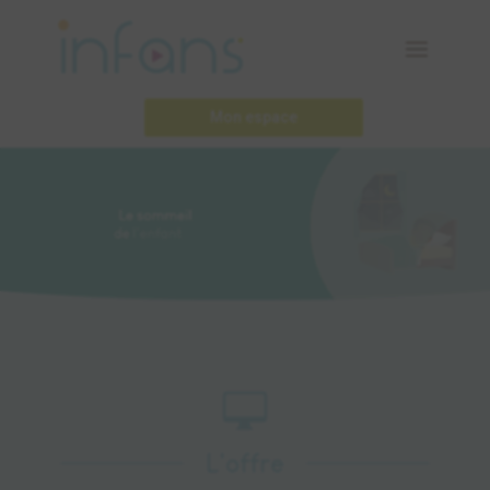
Mon espace

L'offre