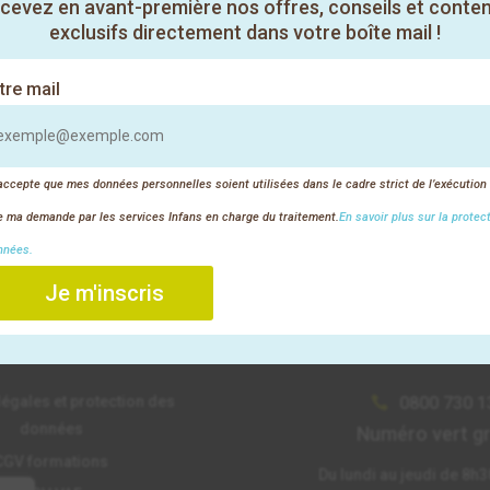
cevez en avant-première nos offres, conseils et conte
exclusifs directement dans votre boîte mail !
tre mail
accepte que mes données personnelles soient utilisées dans le cadre strict de l’exécution
de ma demande par les services Infans en charge du traitement.
En savoir plus sur la protec
nnées.
Je m'inscris
s liens utiles
Nous contac
égales et protection des
0800 730 1

données
Numéro vert gr
CGV formations
Du lundi au jeudi de 8h3