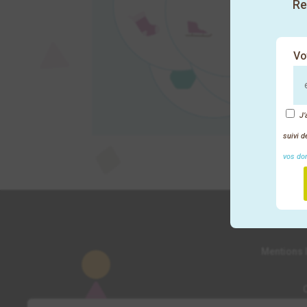
Re
Vo
J’
suivi 
vos do
No
Mentions l