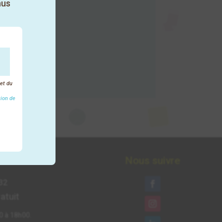
nus
 et du
tion de
ter
Nous suivre
32
atuit
0 à 18h00.