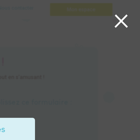
×
Nous contacter
Mon espace
!
tout en s’amusant !
lissez ce formulaire :
és