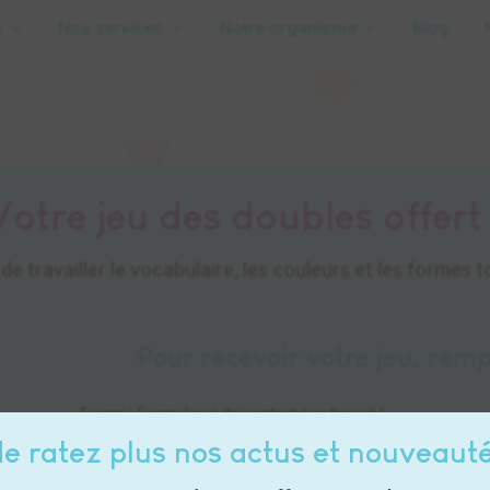
e
Nos services
Notre organisme
Blog
Votre jeu des doubles offert 
de travailler le vocabulaire, les couleurs et les formes 
Pour recevoir votre jeu, remp
Erreur :
Formulaire de contact non trouvé !
e ratez plus nos actus et nouveaut