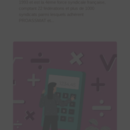
1993 et est la 4ème force syndicale française,
comptant 22 fédérations et plus de 1000
syndicats parmi lesquels adhèrent
PROASSMAT et...