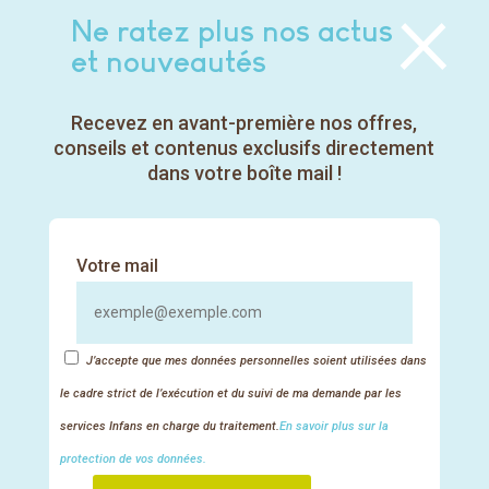
×
développement
pour le calcul
Ne ratez plus nos actus
des
de l'allocation
compétences ?
dans la limite
et nouveautés
du temps de
En 2025,
formation
l'allocation
préconisé.
Recevez en avant-première nos offres,
est de 5,57€
par heure de
conseils et contenus exclusifs directement
formation
dans votre boîte mail !
suivie.Seules
15 février 2023
les heures
effectives
seront prises
Votre mail
en compte si
vous ne
respectez pas
Articles récents
le temps de
Salade de haricots verts
connexion
J’accepte que mes données personnelles soient utilisées dans
imposé par le
Mini-quiches de légumes faciles
le cadre strict de l’exécution et du suivi de ma demande par les
PDC pour
Le Duo Fruité : Petit-suisse et pêche en dés
chaque
services Infans en charge du traitement.
En savoir plus sur la
formation.
En route pour l’été : guide pour des trajets
protection de vos données.
sereins avec les tout-petits