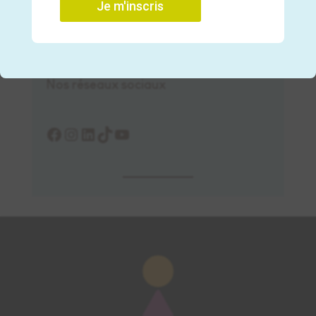
Je m'inscris
Pique-nique estival : organiser une sortie
sereine et gourmande avec les 0-3 ans
Nos réseaux sociaux
Facebook
Instagram
LinkedIn
TikTok
YouTube