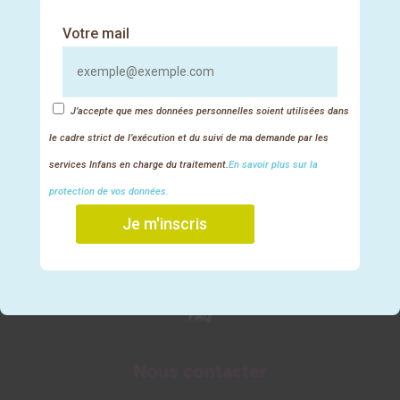
Votre mail
Nos liens utiles
J’accepte que mes données personnelles soient utilisées dans
le cadre strict de l’exécution et du suivi de ma demande par les
Mentions légales et protection des données
services Infans en charge du traitement.
En savoir plus sur la
CGV formations
protection de vos données.
CGV VAE
Je m'inscris
Règlement intérieur
Nous rejoindre
Nos formateurs
FAQ
Nous contacter