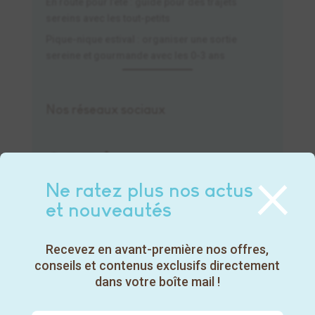
En route pour l’été : guide pour des trajets
sereins avec les tout-petits
Pique-nique estival : organiser une sortie
sereine et gourmande avec les 0-3 ans
Nos réseaux sociaux
Facebook
Instagram
LinkedIn
TikTok
YouTube
×
Ne ratez plus nos actus
et nouveautés
Recevez en avant-première nos offres,
conseils et contenus exclusifs directement
dans votre boîte mail !