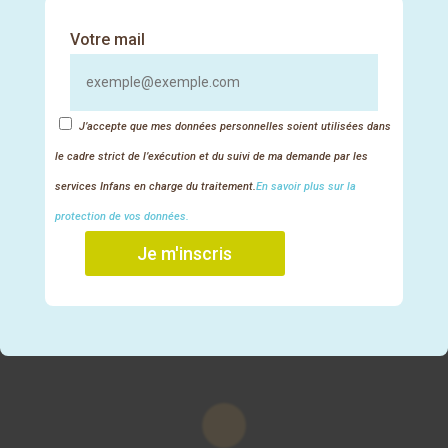
En route pour l’été : guide pour des trajets
sereins avec les tout-petits
Votre mail
Pique-nique estival : organiser une sortie
sereine et gourmande avec les 0-3 ans
J’accepte que mes données personnelles soient utilisées dans
le cadre strict de l’exécution et du suivi de ma demande par les
Nos réseaux sociaux
services Infans en charge du traitement.
En savoir plus sur la
protection de vos données.
Facebook
Instagram
LinkedIn
TikTok
YouTube
Je m'inscris