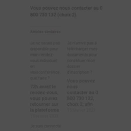
Vous pouvez nous contacter au 0
800 730 132 (choix 2).
Articles similaires
Je ne serais pas
Je n’arrive pas à
disponible pour
télécharger mes
mon rendez-
documents pour
vous individuel
constituer mon
en
dossier
visioconférence,
d’inscription ?
que faire ?
Vous pouvez
72h avant le
nous
rendez-vous,
contacter au 0
vous pouvez
800 730 132,
retourner sur
choix 2, afin
la plateforme
que l'on
15 février 2023
de rendez-
puisse vous
15 février 2023
vous pour
aider dans la
Je suis connecté
l'annuler,
démarche.