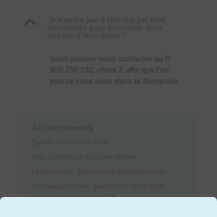
B
Je n’arrive pas à télécharger mes
documents pour constituer mon
dossier d’inscription ?
Vous pouvez nous contacter au 0
800 730 132, choix 2, afin que l’on
puisse vous aider dans la démarche.
Articles récents
Salade de haricots verts
Mini-quiches de légumes faciles
Le Duo Fruité : Petit-suisse et pêche en dés
En route pour l’été : guide pour des trajets
sereins avec les tout-petits
Pique-nique estival : organiser une sortie