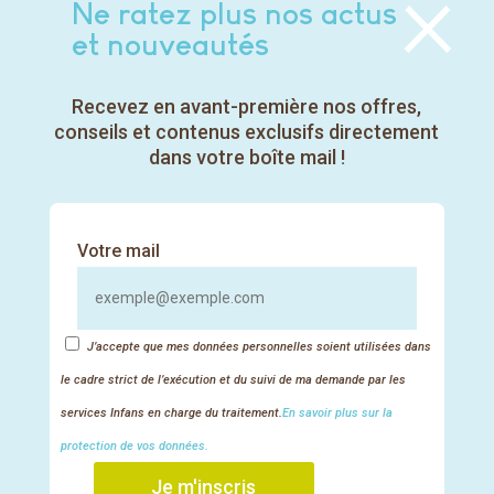
×
Ne ratez plus nos actus
sereine et gourmande avec les 0-3 ans
et nouveautés
Nos réseaux sociaux
Recevez en avant-première nos offres,
conseils et contenus exclusifs directement
dans votre boîte mail !
Facebook
Instagram
LinkedIn
TikTok
YouTube
Votre mail
J’accepte que mes données personnelles soient utilisées dans
le cadre strict de l’exécution et du suivi de ma demande par les
services Infans en charge du traitement.
En savoir plus sur la
protection de vos données.
Je m'inscris