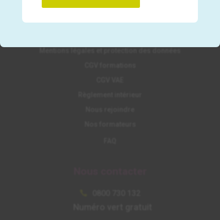
Nos liens utiles
Mentions légales et protection des données
CGV formations
CGV VAE
Règlement intérieur
Nous rejoindre
Nos formateurs
FAQ
Nous contacter
0800 730 132

Numéro vert gratuit