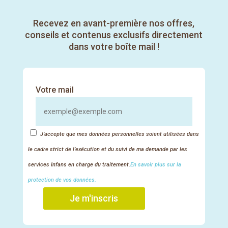
certification
de Langue
15 février 2023
Recevez en avant-première nos offres,
des Signes
conseils et contenus exclusifs directement
LILATE en
dans votre boîte mail !
suivant ce
lien.
Articles récents
Votre mail
Salade de haricots verts
Mini-quiches de légumes faciles
Le Duo Fruité : Petit-suisse et pêche en dés
J’accepte que mes données personnelles soient utilisées dans
En route pour l’été : guide pour des trajets
le cadre strict de l’exécution et du suivi de ma demande par les
sereins avec les tout-petits
services Infans en charge du traitement.
En savoir plus sur la
Pique-nique estival : organiser une sortie
protection de vos données.
sereine et gourmande avec les 0-3 ans
Je m'inscris
Nos réseaux sociaux