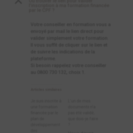
B
Où trouver le lien pour valider
l’inscription à ma formation financée
par le CPF ?
Votre conseiller en formation vous a
envoyé par mail le lien direct pour
valider simplement votre formation.
Il vous suffit de cliquer sur le lien et
de suivre les indications de la
plateforme.
Si besoin rappelez votre conseiller
au 0800 730 132, choix 1.
Articles similaires
Je suis inscrite à
L’un de mes
une formation
documents n’a
financée par le
pas été validé,
plan de
que dois-je faire
développement
?
des