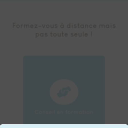
Formez-vous à distance mais
pas toute seule !
Nos conseillers vous

informent de vos droits à la
formation et vous guident
dans la mise en place de vos
projets de formation.
Conseil en formation