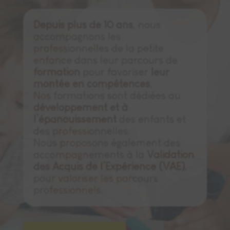
Depuis plus de 10 ans
, nous
accompagnons les
professionnelles de la petite
enfance dans leur parcours de
formation
pour favoriser
leur
montée en compétences
.
Nos formations sont dédiées au
développement et à
l’épanouissement
des enfants et
des professionnelles.
Nous
proposons
également
des
accompagnements
à
la
Validation
des
Acquis
de
l’Expérience (
VAE)
,
pour
valoriser
les
parcours
professionnels.