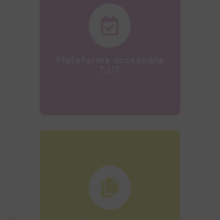

Notre plateforme
d’apprentissage est
accessible 7J/7 et 24h/24.
Plateforme accessible
7J/7

À la fin de votre formation,
vous bénéficiez de
ressources documentaires
accessibles en illimité.