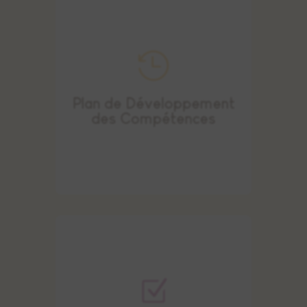
an pour vous former.
bénéficiez de
58h de formation
par
garde d’enfants à domicile, vous

En tant qu'assistante maternelle ou
Plan de Développement
des Compétences
Z
effectuer des formations certifiantes.
obtenez
jusqu’à 800€ par an
pour