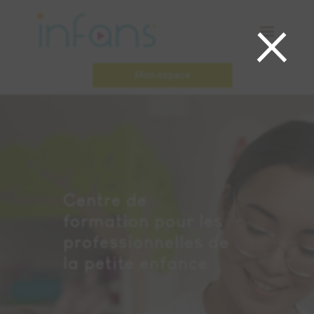
×
Mon espace
Centre de
formation pour les
professionnelles de
la petite enfance