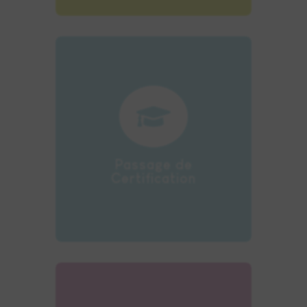

Notre service formation vous
aide dans vos démarches
d'inscription aux
certifications.
Passage de
Certification