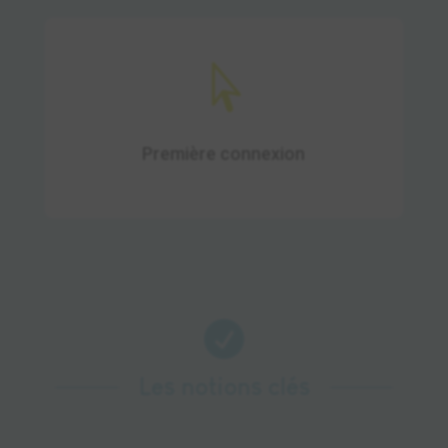

Laissez-vous guider par nos assistants
formation lors de votre première
connexion.
Première connexion

Les notions clés