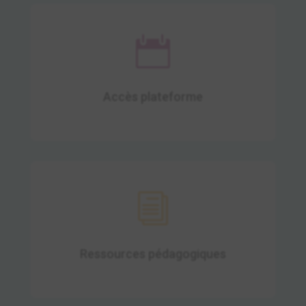

24H/24 et 7j/7.
Accès plateforme
i
Profitez d'un accès illimité aux ressources
pédagogiques.
Ressources pédagogiques