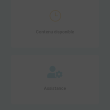
}
21 heures de contenu disponibles
Contenu disponible

Obtenez une assistance technique et
pédagogique durant toute votre
formation.
Assistance