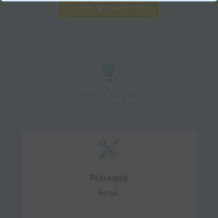
Tester gratuitement

Bon à savoir

Prérequis
Aucun.