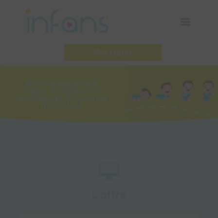
Mon espace

L'offre