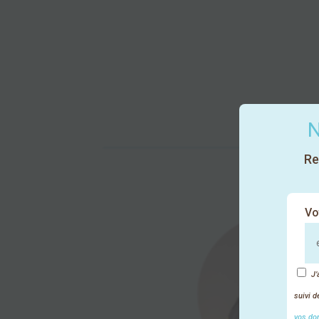
N
Re
Vo
J’
suivi 
vos do