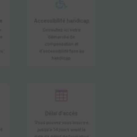

e
Accessibilité handicap
e
Consultez ici notre
le
démarche de
compensation et
es
d’accessibilité face au
handicap.

Délai d'accès
Vous pouvez vous inscrire
14
jusqu’à 14 jours avant la
e
date de début de formation