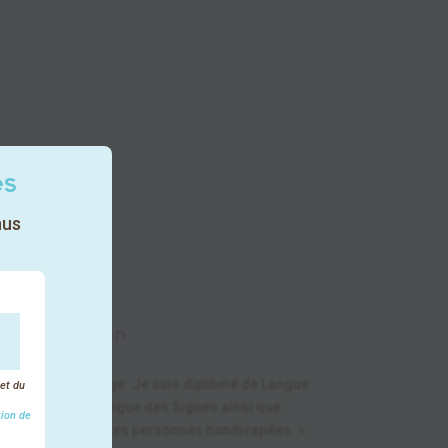
és
nus
Loic Kervajan
sciences du langage. Je suis diplômé de Langue
 et du
s formateur en Langue des Signes ainsi que
tion de
ion dans l’emploi des personnes handicapées. »