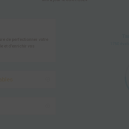
Ta
ure de perfectionner votre
1750 éval
e et d'enrichir vos
ables