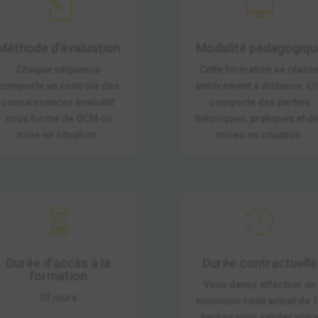
l

Méthode d'évaluation
Modalité pédagogiqu
Chaque séquence
Cette formation se réalis
comporte un contrôle des
entièrement à distance. El
connaissances évaluatif
comporte des parties
sous forme de QCM ou
théoriques, pratiques et d
mise en situation.
mises en situation.


Durée d'accès à la
Durée contractuelle
formation
Vous devez effectuer un
30 jours
minimum contractuel de 
heures pour valider votr