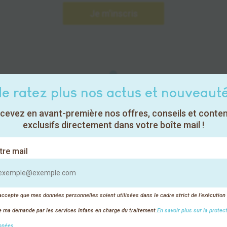
Je m'inscris

e ratez plus nos actus et nouveaut
L'expertise
cevez en avant-première nos offres, conseils et conte
exclusifs directement dans votre boîte mail !
tre mail
« Diplômé d’un doctorat en 
accepte que mes données personnelles soient utilisées dans le cadre strict de l’exécution
des Signes (B2). Je sui
de ma demande par les services Infans en charge du traitement.
En savoir plus sur la protec
coach/consultant à l’insert
nnées.