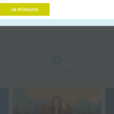
Je m'inscris
No

Les extraits